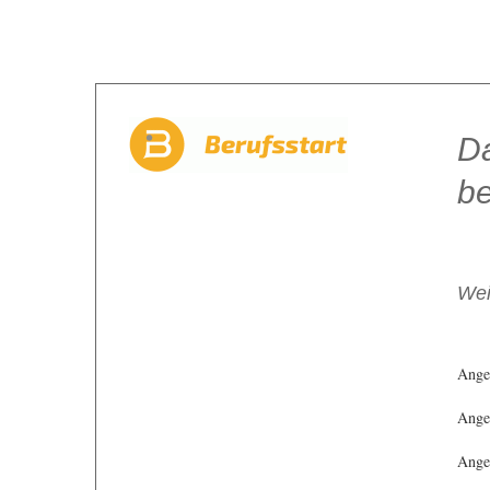
Da
be
Wei
Ange
Angeb
Angeb